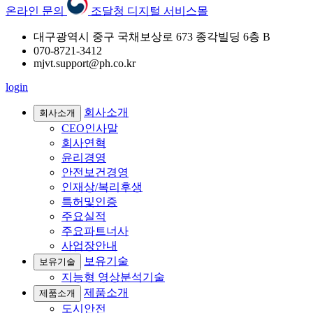
온라인 문의
조달청 디지털 서비스몰
대구광역시 중구 국채보상로 673 종각빌딩 6층 B
070-8721-3412
mjvt.support@ph.co.kr
login
회사소개
회사소개
CEO인사말
회사연혁
윤리경영
안전보건경영
인재상/복리후생
특허및인증
주요실적
주요파트너사
사업장안내
보유기술
보유기술
지능형 영상분석기술
제품소개
제품소개
도시안전