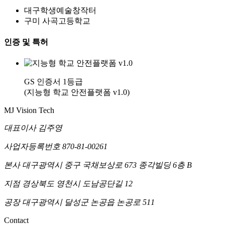
대구학생예술창작터
구미 사곡고등학교
인증 및 특허
GS 인증서 1등급
(지능형 학교 안전플랫폼 v1.0)
MJ Vision Tech
대표이사
김주영
사업자등록번호
870-81-00261
본사
대구광역시 중구 국채보상로 673 종각빌딩 6층 B
지점
경상북도 영천시 도남공단길 12
공장
대구광역시 달성군 논공읍 논공로 511
Contact