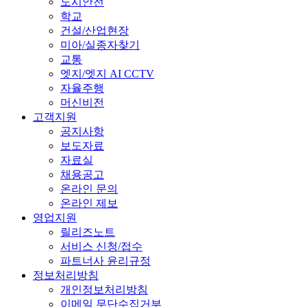
도시안전
학교
건설/산업현장
미아/실종자찾기
교통
엣지/엣지 AI CCTV
자율주행
머신비전
고객지원
공지사항
보도자료
자료실
채용공고
온라인 문의
온라인 제보
영업지원
릴리즈노트
서비스 신청/접수
파트너사 윤리규정
정보처리방침
개인정보처리방침
이메일 무단수집거부