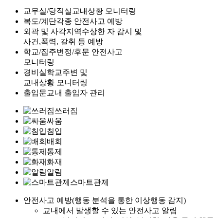
교무실/당직실
교내상황 모니터링
복도/계단
각종 안전사고 예방
외곽 및 사각지역
수상한 자 감시 및
사건,폭력, 갈취 등 예방
학교/집주변
정/후문 안전사고
모니터링
경비실
학교주변 및
교내상황 모니터링
출입문
교내 출입자 관리
쓰러짐
싸움
침입
배회
통제
화재
알림
스마트관제
안전사고 예방(행동 분석을 통한 이상행동 감지)
교내에서 발생할 수 있는 안전사고 알림