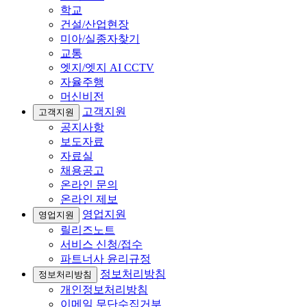
학교
건설/산업현장
미아/실종자찾기
교통
엣지/엣지 AI CCTV
자율주행
머신비전
고객지원
고객지원
공지사항
보도자료
자료실
채용공고
온라인 문의
온라인 제보
영업지원
영업지원
릴리즈노트
서비스 신청/접수
파트너사 윤리규정
정보처리방침
정보처리방침
개인정보처리방침
이메일 무단수집거부