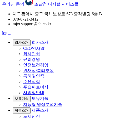
온라인 문의
조달청 디지털 서비스몰
대구광역시 중구 국채보상로 673 종각빌딩 6층 B
070-8721-3412
mjvt.support@ph.co.kr
login
회사소개
회사소개
CEO인사말
회사연혁
윤리경영
안전보건경영
인재상/복리후생
특허및인증
주요실적
주요파트너사
사업장안내
보유기술
보유기술
지능형 영상분석기술
제품소개
제품소개
도시안전