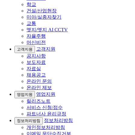
학교
건설/산업현장
미아/실종자찾기
교통
엣지/엣지 AI CCTV
자율주행
머신비전
고객지원
고객지원
공지사항
보도자료
자료실
채용공고
온라인 문의
온라인 제보
영업지원
영업지원
릴리즈노트
서비스 신청/접수
파트너사 윤리규정
정보처리방침
정보처리방침
개인정보처리방침
이메일 무단수집거부