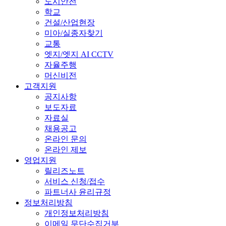
도시안전
학교
건설/산업현장
미아/실종자찾기
교통
엣지/엣지 AI CCTV
자율주행
머신비전
고객지원
공지사항
보도자료
자료실
채용공고
온라인 문의
온라인 제보
영업지원
릴리즈노트
서비스 신청/접수
파트너사 윤리규정
정보처리방침
개인정보처리방침
이메일 무단수집거부